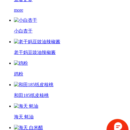
more
小白杏干
老干妈豆豉油辣椒酱
鸡粉
和田185纸皮核桃
海天 蚝油