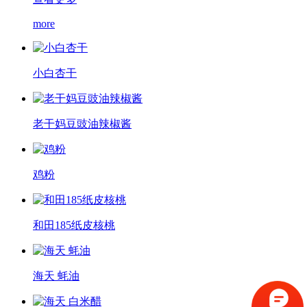
more
小白杏干
老干妈豆豉油辣椒酱
鸡粉
和田185纸皮核桃
海天 蚝油