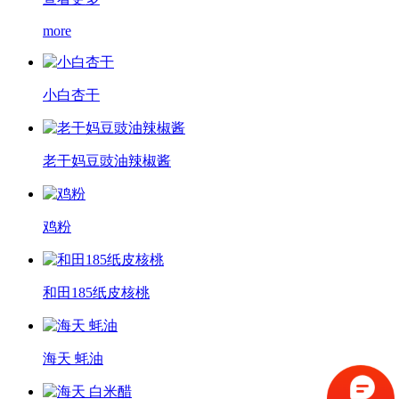
more
小白杏干
老干妈豆豉油辣椒酱
鸡粉
和田185纸皮核桃
海天 蚝油